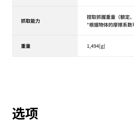
捏取抓握重量（额定、最
抓取能力
*
根据物体的摩擦系数
重量
1,494[g]
选项